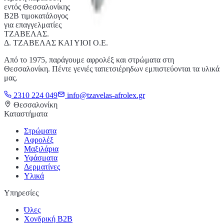
εντός Θεσσαλονίκης
Β2Β τιμοκατάλογος
για επαγγελματίες
ΤΖΑΒΕΛΑΣ
.
Δ. ΤΖΑΒΕΛΑΣ ΚΑΙ ΥΙΟΙ Ο.Ε.
Από το 1975, παράγουμε αφρολέξ και στρώματα στη
Θεσσαλονίκη. Πέντε γενιές ταπετσιέρηδων εμπιστεύονται τα υλικά
μας.
2310 224 049
info@tzavelas-afrolex.gr
Θεσσαλονίκη
Καταστήματα
Στρώματα
Αφρολέξ
Μαξιλάρια
Υφάσματα
Δερματίνες
Υλικά
Υπηρεσίες
Όλες
Χονδρική Β2Β