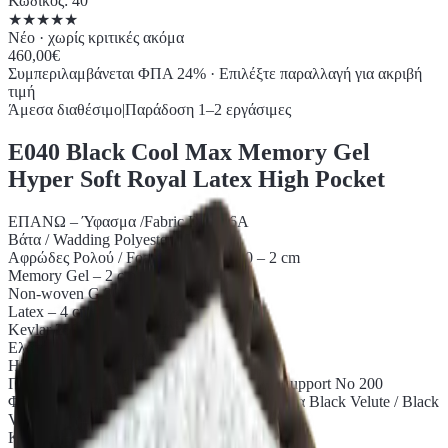
Κωδικός
:
40
★
★
★
★
★
Νέο · χωρίς κριτικές ακόμα
460,00€
Συμπεριλαμβάνεται ΦΠΑ 24%
·
Επιλέξτε παραλλαγή για ακριβή
τιμή
Άμεσα διαθέσιμο
|
Παράδοση 1–2 εργάσιμες
E040 Black Cool Max Memory Gel
Hyper Soft Royal Latex High Pocket
ΕΠΑΝΩ – Ύφασμα /Fabric Black 6A
Βάτα / Wadding Polyester 150gr/m2
Αφρώδες Ρολού / Foam Roll Νο 2500 – 2 cm
Memory Gel – 2 cm
Non-woven G 30
Latex – 4 cm
Kevlar 250
Ελατήρια High Pocket με Λαμάκι /
High pocket springs with frame
Περιμετρική στήριξη από αφρώδες / Foam support Νο 200
Φάσα με χερούλια και εξαεριστικά με ύφασμα Black Velute / Black
Velute Border with handles and ventilators
Kevlar 250