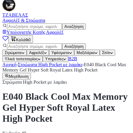
ΤΖΑΒΕΛΑΣ
Αφρολέξ & Στρώματα
Αναζήτηση
Υπολογιστής Κοπής Αφρολέξ
Καλάθι
0
Αναζήτηση
Στρώματα
Αφρολέξ
Υφάσματα
Μαξιλάρια
Σπίτι
Β2Β
Υλικά ταπετσαρίας
Υπηρεσίες
Αρχική
›
Στρώματα High Pocket με λαμάκι
›
E040 Black Cool Max
Memory Gel Hyper Soft Royal Latex High Pocket
Μεγέθυνση
Στρώματα High Pocket με λαμάκι
E040 Black Cool Max Memory
Gel Hyper Soft Royal Latex
High Pocket