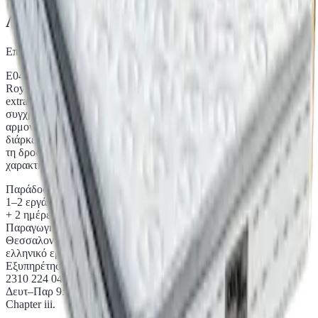
Λεπτομέρειες προϊόντος
Επιλεγμένα υλικά, παραγωγή στη Θεσσαλονίκη, χωρίς μεσάζοντες.
E040 Ανατομικό στρώμα Black Cool Max Hyper Soft Memory Gel
Royal Latex High Pocket με ανεξάρτητα ελατήρια high pocket. Ένα
extra μαλακό στρώμα με μεγάλη βύθιση που προσφέρει
συγχρόνως υψηλή ανατομικότητα, αφράτη αίσθηση στο σώμα,
αρμονική συμπεριφορά του Latex με το Memory σε όλη τη
διάρκεια του ύπνου, με έμφαση στο αγκάλιασμα του σώματος και
τη δροσερή αίσθηση. Μια αξιόπιστη πρόταση με πολυτελή
χαρακτηριστικά.
Παράδοση
1–2 εργάσιμες
+ 2 ημέρες με κούριερ
Παραγωγή
Θεσσαλονίκη
ελληνικό εργαστήριο
Εξυπηρέτηση
2310 224 049
Δευτ–Παρ 9:00–15:00
Chapter iii.