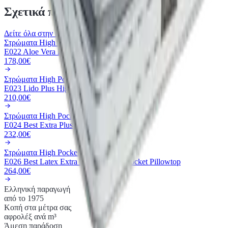
Σχετικά προϊόντα
Δείτε όλα στην κατηγορία
Στρώματα High Pocket με λαμάκι
E022 Aloe Vera High Pocket
178,00€
Στρώματα High Pocket με λαμάκι
E023 Lido Plus High Pocket
210,00€
Στρώματα High Pocket με λαμάκι
E024 Best Extra Plus 3D High Pocket
232,00€
Στρώματα High Pocket με λαμάκι
E026 Best Latex Extra Plus 3D High Pocket Pillowtop
264,00€
Ελληνική παραγωγή
από το 1975
Κοπή στα μέτρα σας
αφρολέξ ανά m³
Άμεση παράδοση