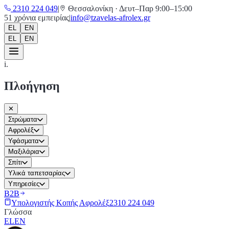
2310 224 049
|
Θεσσαλονίκη
·
Δευτ–Παρ 9:00–15:00
51
χρόνια εμπειρίας
|
info@tzavelas-afrolex.gr
EL
EN
EL
EN
i.
Πλοήγηση
✕
Στρώματα
Αφρολέξ
Υφάσματα
Μαξιλάρια
Σπίτι
Υλικά ταπετσαρίας
Υπηρεσίες
Β2Β
Υπολογιστής Κοπής Αφρολέξ
2310 224 049
Γλώσσα
EL
EN