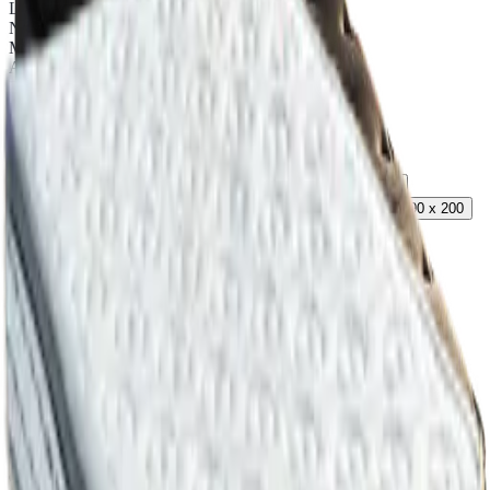
Latex – 4 cm
Non-woven G 30
Memory Gel – 2 cm
Αφρώδες Ρολού / Foam Roll Νο 2500 – 2 cm
Βάτα / Wadding Polyester 150gr/m2
ΚΑΤΩ – Ύφασμα /Fabric Cool Max 10A
Επιλέξτε
Μήκος x Πλάτος
100 x 200
110 x 200
120 x 200
130 x 200
140 x 200
150 x 200
160 x 200
170 x 200
180 x 200
80 x 200
90 x 200
Τιμή
460,00€
−
+
i.
Επιλέξτε παραλλαγή
♡
Χρειάζεστε ειδικές διαστάσεις;
Καλέστε 2310 224 049
5ετής εγγύηση
στρώματα Estia
Κοπή στα μέτρα
ανά m³
Chapter ii.