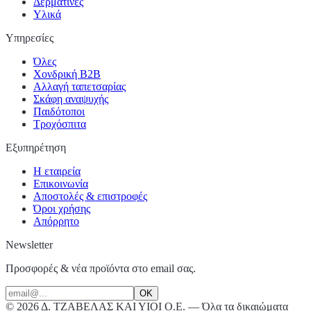
Δερματίνες
Υλικά
Υπηρεσίες
Όλες
Χονδρική Β2Β
Αλλαγή ταπετσαρίας
Σκάφη αναψυχής
Παιδότοποι
Τροχόσπιτα
Εξυπηρέτηση
Η εταιρεία
Επικοινωνία
Αποστολές & επιστροφές
Όροι χρήσης
Απόρρητο
Newsletter
Προσφορές & νέα προϊόντα στο email σας.
OK
©
2026
Δ. ΤΖΑΒΕΛΑΣ ΚΑΙ ΥΙΟΙ Ο.Ε.
—
Όλα τα δικαιώματα