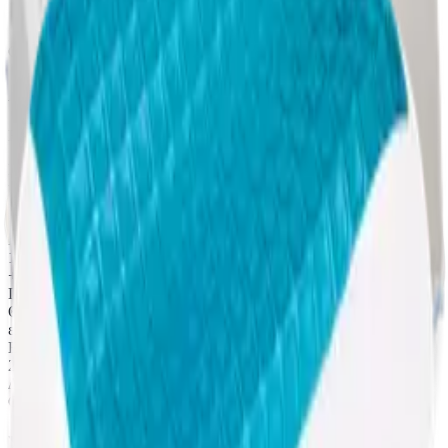
ανά m³
Chapter ii.
Λεπτομέρειες προϊόντος
Επιλεγμένα υλικά, παραγωγή στη Θεσσαλονίκη, χωρίς μεσάζοντες.
Μαξιλάρι 242 50×70 cm. Μαξιλάρι με ιταλικό πουπουλόπανο 5A
polyester cotton ύφασμα και γέμιση μπιλάκι που προσφέρει ελαφρύ
και υγιεινό ύπνο.
Παράδοση
1–2 εργάσιμες
+ 2 ημέρες με κούριερ
Παραγωγή
Θεσσαλονίκη
ελληνικό εργαστήριο
Εξυπηρέτηση
2310 224 049
Δευτ–Παρ 9:00–15:00
Chapter iii.
Σχετικά προϊόντα