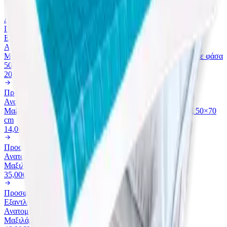
Δείτε όλα στην κατηγορία
Προσφορά
Εξαντλημένο
Ανατομικα μαξιλαρια
Μαξιλάρι Percale 100% Cotton Down Proof Δίγαζο Piping με φάσα
50×70 cm
20,00€
40,00€
Προσφορά
Ανατομικα μαξιλαρια
Μαξιλάρι Percale 100% Cotton Down Proof Δίγαζο Piping 50×70
cm
14,00€
28,00€
Προσφορά
Ανατομικα μαξιλαρια
Μαξιλάρι Latex Ανατομικό
35,00€
70,00€
Προσφορά
Εξαντλημένο
Ανατομικα μαξιλαρια
Μαξιλάρι Classic Memory Plus Cool Gel