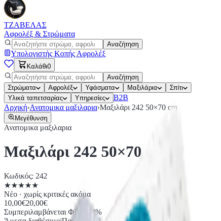
ΤΖΑΒΕΛΑΣ
Αφρολέξ & Στρώματα
Αναζήτηση
Υπολογιστής Κοπής Αφρολέξ
Καλάθι
0
Αναζήτηση
Στρώματα
Αφρολέξ
Υφάσματα
Μαξιλάρια
Σπίτι
Β2Β
Υλικά ταπετσαρίας
Υπηρεσίες
Αρχική
›
Ανατομικα μαξιλαρια
›
Μαξιλάρι 242 50×70 cm
Μεγέθυνση
Ανατομικα μαξιλαρια
Μαξιλάρι 242 50×70 cm
Κωδικός
:
242
★
★
★
★
★
Νέο · χωρίς κριτικές ακόμα
10,00€
20,00€
Συμπεριλαμβάνεται ΦΠΑ 24%
Άμεσα διαθέσιμο
|
Παράδοση 1–2 εργάσιμες