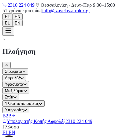
2310 224 049
|
Θεσσαλονίκη
·
Δευτ–Παρ 9:00–15:00
51
χρόνια εμπειρίας
|
info@tzavelas-afrolex.gr
EL
EN
EL
EN
i.
Πλοήγηση
✕
Στρώματα
Αφρολέξ
Υφάσματα
Μαξιλάρια
Σπίτι
Υλικά ταπετσαρίας
Υπηρεσίες
Β2Β
Υπολογιστής Κοπής Αφρολέξ
2310 224 049
Γλώσσα
EL
EN