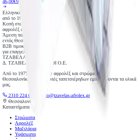
46,00€
92,00€
Ελληνική παραγωγή
από το 1975
Κοπή στα μέτρα σας
αφρολέξ ανά m³
Άμεση παράδοση
εντός Θεσσαλονίκης
Β2Β τιμοκατάλογος
για επαγγελματίες
ΤΖΑΒΕΛΑΣ
.
Δ. ΤΖΑΒΕΛΑΣ ΚΑΙ ΥΙΟΙ Ο.Ε.
Από το 1975, παράγουμε αφρολέξ και στρώματα στη
Θεσσαλονίκη. Πέντε γενιές ταπετσιέρηδων εμπιστεύονται τα υλικά
μας.
2310 224 049
info@tzavelas-afrolex.gr
Θεσσαλονίκη
Καταστήματα
Στρώματα
Αφρολέξ
Μαξιλάρια
Υφάσματα