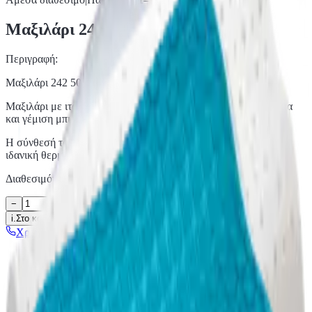
Μαξιλάρι 242 50×70 cm
Περιγραφή:
Μαξιλάρι 242 50×70 cm
Μαξιλάρι με ιταλικό πουπουλόπανο 5A polyester cotton ύφασμα
και γέμιση μπιλάκι που προσφέρει ελαφρύ και υγιεινό ύπνο.
Η σύνθεσή του βοηθά το μαξιλάρι να αναπνέει, διατηρώντας την
ιδανική θερμοκρασία κατά τη διάρκεια της νύχτας.
Διαθεσιμότητα:
1-2 Εργάσιμες ημέρες + 2 παράδοση
−
+
i.
Στο καλάθι
♡
Χρειάζεστε ειδικές διαστάσεις;
Καλέστε 2310 224 049
5ετής εγγύηση
στρώματα Estia
Κοπή στα μέτρα