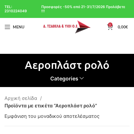
TEL:
Προσφορές -50% από 21-31/7/2026 Προλάβετε
2310224049
!!!
0
MENU
0,00
€
Αεροπλάστ ρολό
Categories
Αρχική σελίδα
Προϊόντα με ετικέτα “Αεροπλάστ ρολό”
Εμφάνιση του μοναδικού αποτελέσματος