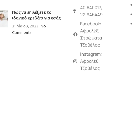
40.640017,
Πώς να επιλέξετε το
22.946449
ιδανικό κρεβάτι για εσάς
Facebook:
31 Μαΐου, 2023
No
Αφρολέξ
Comments
Στρώματα
Τζαβέλας
Instagram:
Αφρολέξ
Τζαβέλας