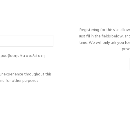
Registering for this site allo
Just fill in the fields below, 
time. We will only ask you f
proc
πρόσβασης θα σταλεί στη
ur experience throughout this
nd for other purposes