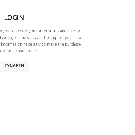
LOGIN
ws you to access your order status and history.
and we'll get a new account set up for you in no
or information necessary to make the purchase
ess faster and easier.
ΣΎΝΔΕΣΗ