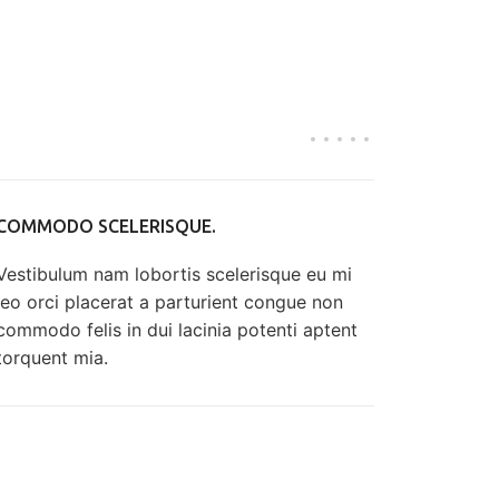
COMMODO SCELERISQUE.
Vestibulum nam lobortis scelerisque eu mi
leo orci placerat a parturient congue non
commodo felis in dui lacinia potenti aptent
torquent mia.