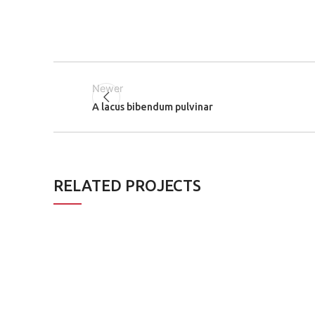
Newer
A lacus bibendum pulvinar
RELATED PROJECTS
DECOR
ET VESTIBULUM QUIS A
SUSPENDISSE